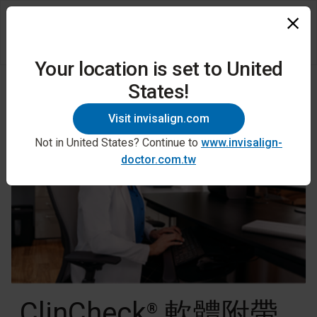
Your location is set to United
States!
Visit invisalign.com
Not in United States? Continue to
www.invisalign-
doctor.com.tw
ClinCheck
軟體附帶
®