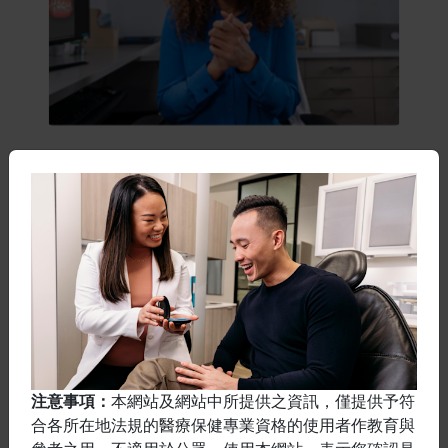
未來的學習機會
隱適美數位微笑設計功能：
「A 到 Z」系列基礎課程
注意事項：
本網站及網站中所提供之資訊，僅提供予符
醫師 | 隨選系列 | 免費課程
合各所在地法規的醫療保健專業資格的使用者作教育與
學習如何使用隱適美數位微笑設計功能、以及隱適