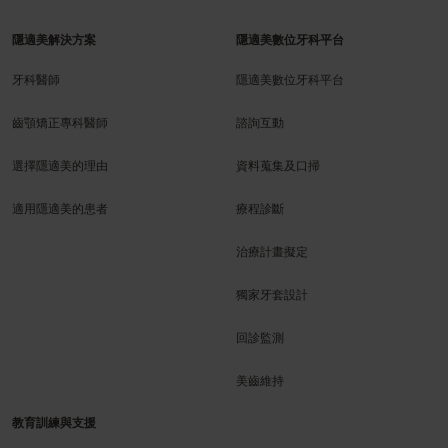
隱適美解決方案
隱適美數位牙科平台
牙科醫師
隱適美數位牙科平台
齒顎矯正專科醫師
諮詢互動
選擇隱適美的理由
資料蒐集及口掃
適用隱適美的患者
療程診斷
治療計畫擬定
獨家牙套設計
回診監測
美齒維持
教育訓練與支援